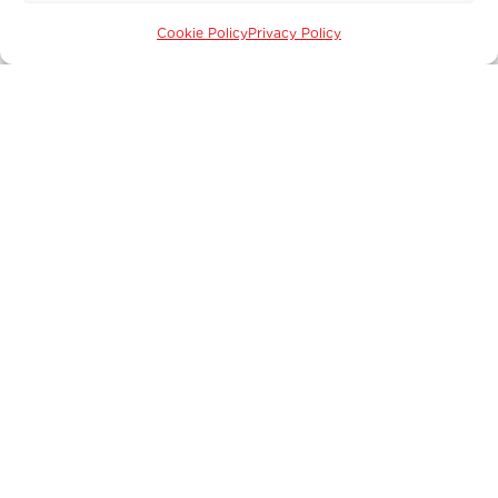
Servizi
Cookie Policy
Privacy Policy
Cosa facciamo
Soccorsi in Italia