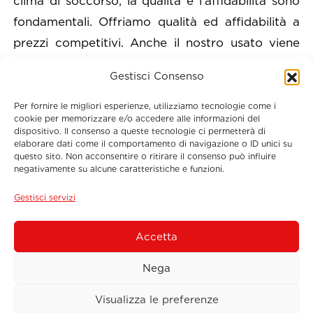
clima di soccorso, la qualità e l’affidabilità sono
fondamentali. Offriamo qualità ed affidabilità a
prezzi competitivi. Anche il nostro usato viene
accuratamente selezionato, disponiamo solo ed
Gestisci Consenso
esclusivamente di pneumatici con un battistrada
maggiore di 2mm, talloni integri e conformi a
Per fornire le migliori esperienze, utilizziamo tecnologie come i
cookie per memorizzare e/o accedere alle informazioni del
tutti gli standard di sicurezza vigenti. Sos Tyres
dispositivo. Il consenso a queste tecnologie ci permetterà di
elaborare dati come il comportamento di navigazione o ID unici su
International si impegna a fornire prodotti che
questo sito. Non acconsentire o ritirare il consenso può influire
soddisfino le esigenze dei clienti.Ogni
negativamente su alcune caratteristiche e funzioni.
pneumatico viene attentamente selezionato per
Gestisci servizi
garantire prestazioni ottimali e sicurezza su
strada.
Accetta
Nega
Visualizza le preferenze