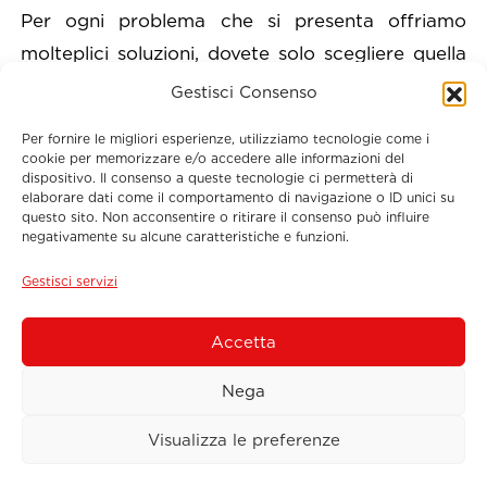
Per ogni problema che si presenta offriamo
molteplici soluzioni, dovete solo scegliere quella
più adatta alla vostra azienda! E se ancora siete lì
Gestisci Consenso
che rimuginate contattateci; il nostro Direttore
Per fornire le migliori esperienze, utilizziamo tecnologie come i
Commerciale creerà (se ancora non c’è) il
cookie per memorizzare e/o accedere alle informazioni del
dispositivo. Il consenso a queste tecnologie ci permetterà di
prodotto ideale in base ai servizi necessari.
elaborare dati come il comportamento di navigazione o ID unici su
Inoltre, se la flotta richiedente circola
questo sito. Non acconsentire o ritirare il consenso può influire
negativamente su alcune caratteristiche e funzioni.
soprattutto nelle autostrade italiane si può
concordare un prezzo confezionato: più ci
Gestisci servizi
chiami, meno spendi!
Accetta
Nega
Visualizza le preferenze
Servizi