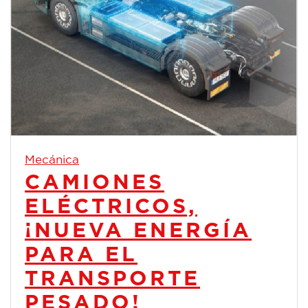
Mecánica
CAMIONES
ELÉCTRICOS,
¡NUEVA ENERGÍA
PARA EL
TRANSPORTE
PESADO!