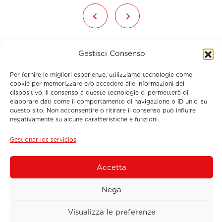
Gestisci Consenso
Per fornire le migliori esperienze, utilizziamo tecnologie come i
cookie per memorizzare e/o accedere alle informazioni del
dispositivo. Il consenso a queste tecnologie ci permetterà di
elaborare dati come il comportamento di navigazione o ID unici su
Menu
questo sito. Non acconsentire o ritirare il consenso può influire
negativamente su alcune caratteristiche e funzioni.
Datos de contacto
Gestionar los servicios
Suscríbete al boletín
Accetta
Nega
© 2026 Sos Tyres International S.r.l. - P.IVA
Visualizza le preferenze
02240240560 - Via M.llo Romiti, 54 - 01100 Viterbo
(VT)