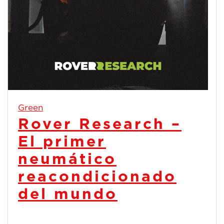
Green
Rover Research –
El primer
neumático
reacondicionado
del mundo