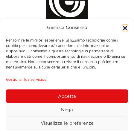
Gestisci Consenso
Per fornire le migliori esperienze, utilizziamo tecnologie come i
cookie per memorizzare e/o accedere alle informazioni del
dispositivo. Il consenso a queste tecnologie ci permetterà di
elaborare dati come il comportamento di navigazione o ID unici su
questo sito. Non acconsentire o ritirare il consenso può influire
Menu
negativamente su alcune caratteristiche e funzioni.
Gestionar los servicios
Datos de contacto
Accetta
Suscríbete al boletín
Nega
Visualizza le preferenze
© 2026 Sos Tyres International S.r.l. - P.IVA
02240240560 - Via M.llo Romiti, 54 - 01100 Viterbo