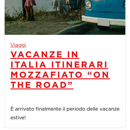
Viaggi
VACANZE IN
ITALIA ITINERARI
MOZZAFIATO “ON
THE ROAD”
È arrivato finalmente il periodo delle vacanze
estive!