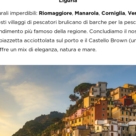
Liguria
ali imperdibili:
Riomaggiore
,
Manarola
,
Corniglia
,
Ve
esti villaggi di pescatori brulicano di barche per la pes
l condimento più famoso della regione. Concludiamo il 
piazzetta acciottolata sul porto e il Castello Brown (u
ffre un mix di eleganza, natura e mare.