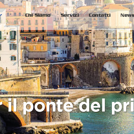
Chi Siamo
Servizi
Contatti
New
r il ponte del 