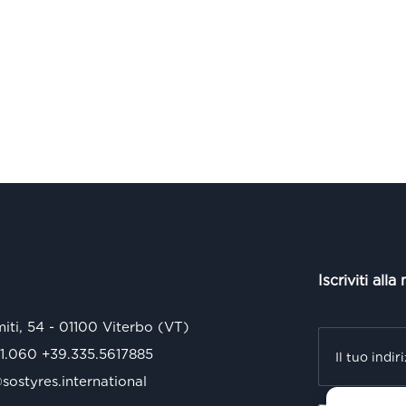
Iscriviti alla
miti, 54 - 01100 Viterbo (VT)
71.060
+39.335.5617885
ostyres.international