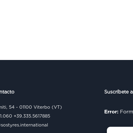
ntacto
Suscríbete a
miti, 54 - 01100 Viterbo (VT)
Error:
Formu
71.060
+39.335.5617885
ostyres.international