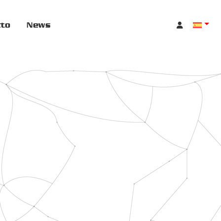
cto
News