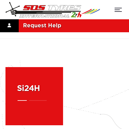
Request Help
Si24H