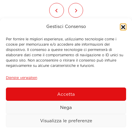
Gestisci Consenso
Per fornire le migliori esperienze, utilizziamo tecnologie come i
cookie per memorizzare e/o accedere alle informazioni del
dispositivo. Il consenso a queste tecnologie ci permetterà di
elaborare dati come il comportamento di navigazione o ID unici su
questo sito. Non acconsentire o ritirare il consenso può influire
Menu
negativamente su alcune caratteristiche e funzioni.
Dienste verwalten
Contact Information
Accetta
Signup to Newsletter
Nega
Visualizza le preferenze
© 2026 Sos Tyres International S.r.l. - P.IVA
02240240560 - Via M.llo Romiti, 54 - 01100 Viterbo