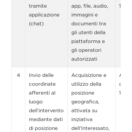
tramite
app, file, audio,
1, let
applicazione
immagini e
(chat)
documenti tra
gli utenti della
piattaforma e
gli operatori
autorizzati
4
Invio delle
Acquisizione e
Art. 
coordinate
utilizzo della
com
afferenti al
posizione
1, let
luogo
geografica,
dell’intervento
attivata su
mediante dati
iniziativa
di posizione
dell’Interessato,