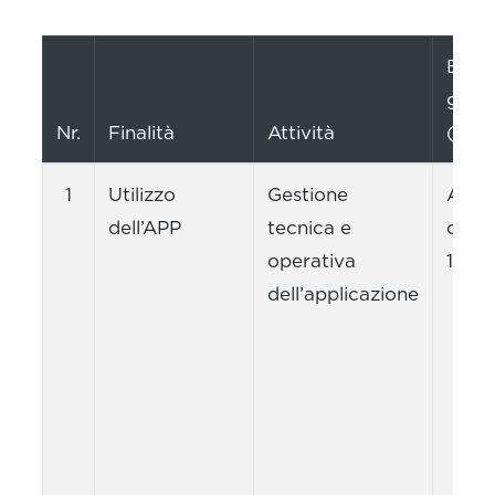
Base
giuri
Nr.
Finalità
Attività
(GDP
1
Utilizzo
Gestione
Art. 
dell’APP
tecnica e
com
operativa
1, let
dell’applicazione