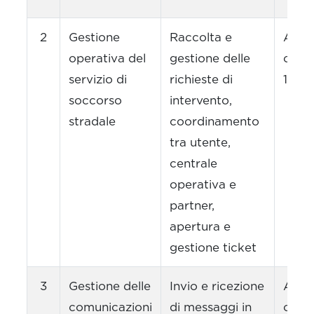
2
Gestione
Raccolta e
Art. 
operativa del
gestione delle
com
servizio di
richieste di
1, let
soccorso
intervento,
stradale
coordinamento
tra utente,
centrale
operativa e
partner,
apertura e
gestione ticket
3
Gestione delle
Invio e ricezione
Art. 
comunicazioni
di messaggi in
com