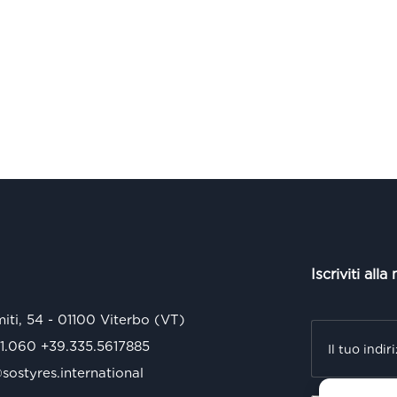
Iscriviti alla
miti, 54 - 01100 Viterbo (VT)
71.060
+39.335.5617885
ostyres.international