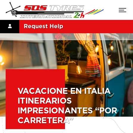
Request Help
VACACIONE EN ITALIA
ITINERARIOS
IMPRESIONANTES “POR
CARRETERA”