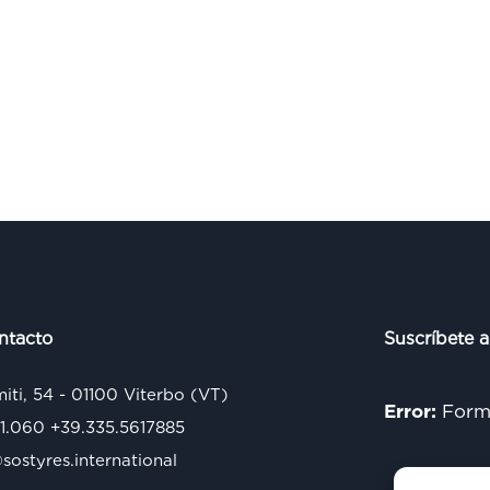
ntacto
Suscríbete a
miti, 54 - 01100 Viterbo (VT)
Error:
Formu
71.060
+39.335.5617885
ostyres.international