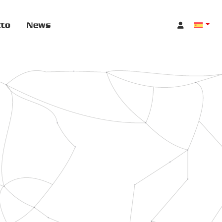
cto
News