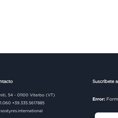
ntacto
Suscríbete a
miti, 54 - 01100 Viterbo (VT)
Error:
Formu
71.060
+39.335.5617885
ostyres.international