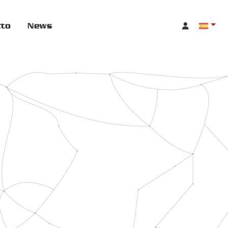
cto
News